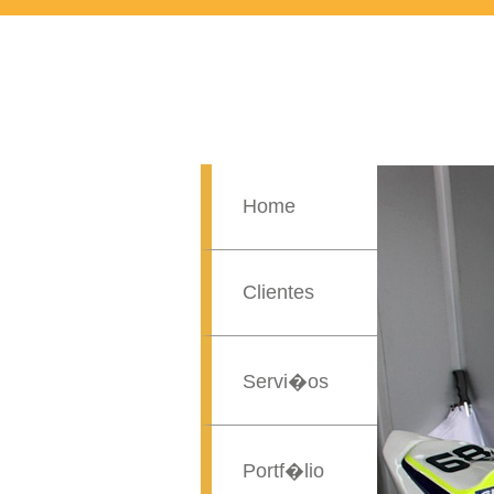
Home
Clientes
Servi�os
Portf�lio