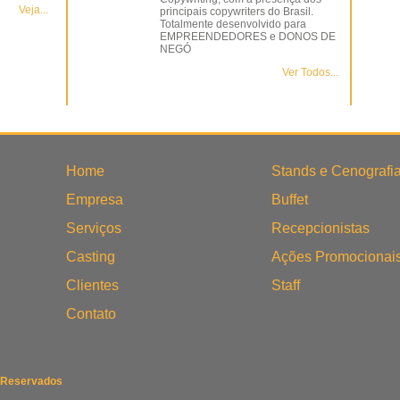
Veja...
principais copywriters do Brasil.
Totalmente desenvolvido para
EMPREENDEDORES e DONOS DE
NEGÓ
Ver Todos...
Home
Stands e Cenografi
Empresa
Buffet
Serviços
Recepcionistas
Casting
Ações Promocionai
Clientes
Staff
Contato
s Reservados